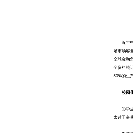
近年中国
场市场容量
全球金融
全资料统
50%的生
校园化妆
①学生消
太过于奢