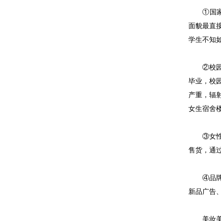
①国家消
面貌最直
学生不知
②校园市
毕业，校
产重，辐
女生宿舍
③女性化
售货，通
④品牌商
新品广告
美妆美业