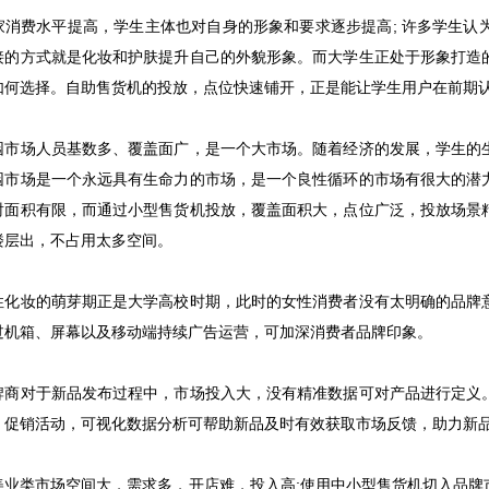
费水平提高，学生主体也对自身的形象和要求逐步提高; 许多学生认
接的方式就是化妆和护肤提升自己的外貌形象。而大学生正处于形象打造
如何选择。自助售货机的投放，点位快速铺开，正是能让学生用户在前期
场人员基数多、覆盖面广，是一个大市场。随着经济的发展，学生的生
园市场是一个永远具有生命力的市场，是一个良性循环的市场有很大的潜
射面积有限，而通过小型售货机投放，覆盖面积大，点位广泛，投放场景
楼层出，不占用太多空间。
妆的萌芽期正是大学高校时期，此时的女性消费者没有太明确的品牌意
过机箱、屏幕以及移动端持续广告运营，可加深消费者品牌印象。
对于新品发布过程中，市场投入大，没有精准数据可对产品进行定义。
、促销活动，可视化数据分析可帮助新品及时有效获取市场反馈，助力新
类市场空间大，需求多，开店难，投入高;使用中小型售货机切入品牌