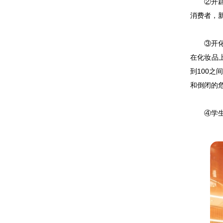
②开辟化
消费者，
③开化妆
在化妆品上
到100
和倒闭的
④学生消