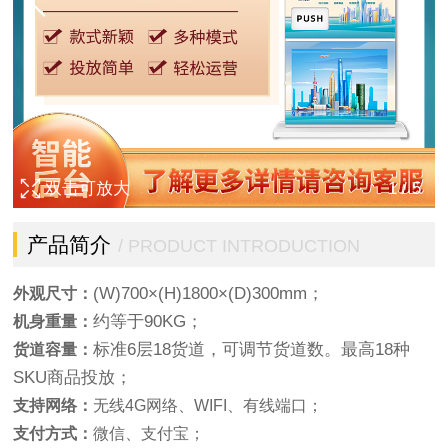
双击可放大
1
/
5
产品简介
/ PRODUCT INTRODUCTION
(W)700×(H)1800×(D)300mm；
外观尺寸：
约等于90KG；
机身重量：
标准6层18货道，可调节货道数。最高18种
货道容量：
SKU商品投放；
支持网络：
无线4G网络、WIFI、有线端口；
支付方式：
微信、支付宝；